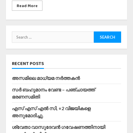
Read More
Search
for:
RECENT POSTS
അസമിലെ മാധ്യമ നർത്തകൻ
സർ ബഹുമാനം വേണ്ട – പഞ്ചായത്ത്
ഭരണസമിതി
എസ് എസ് എൽ സി, +2 വിജയികളെ
അനുമോദിച്ചു.
ശ്വേതാ വാസുദേവൻ ഗവേഷണത്തിനായി