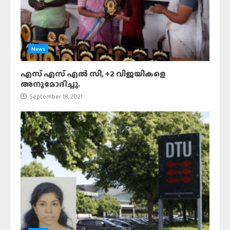
News
എസ് എസ് എൽ സി, +2 വിജയികളെ
അനുമോദിച്ചു.
September 18, 2021