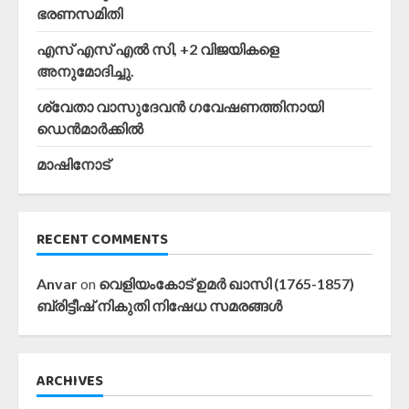
ഭരണസമിതി
എസ് എസ് എൽ സി, +2 വിജയികളെ
അനുമോദിച്ചു.
ശ്വേതാ വാസുദേവൻ ഗവേഷണത്തിനായി
ഡെൻമാർക്കിൽ
മാഷിനോട്
RECENT COMMENTS
Anvar
on
വെളിയംകോട് ഉമർ ഖാസി (1765-1857)
ബ്രിട്ടീഷ് നികുതി നിഷേധ സമരങ്ങൾ
ARCHIVES