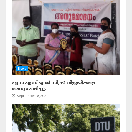
News
എസ് എസ് എൽ സി, +2 വിജയികളെ
അനുമോദിച്ചു.
September 18, 2021