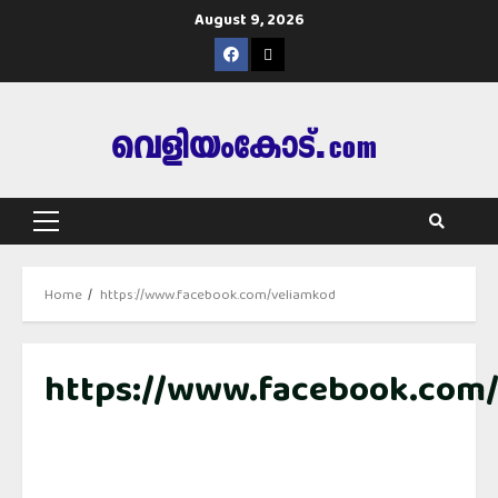
Skip
August 9, 2026
to
Facebook
info@veliankode.com
content
Primary
Menu
Home
https://www.facebook.com/veliamkod
https://www.facebook.com