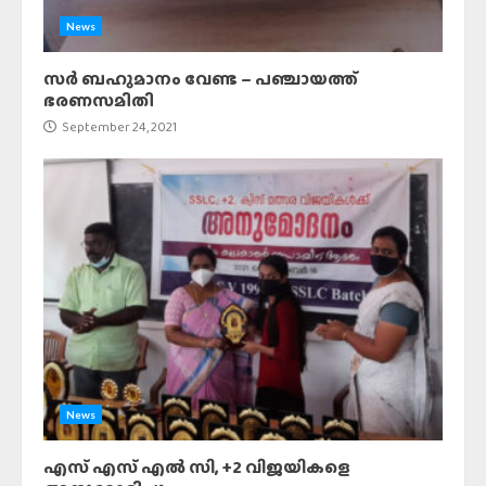
News
സർ ബഹുമാനം വേണ്ട – പഞ്ചായത്ത്
ഭരണസമിതി
September 24, 2021
News
എസ് എസ് എൽ സി, +2 വിജയികളെ