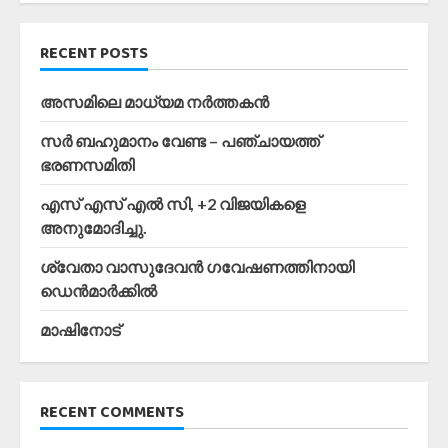
RECENT POSTS
അസമിലെ മാധ്യമ നർത്തകൻ
സർ ബഹുമാനം വേണ്ട – പഞ്ചായത്ത്
ഭരണസമിതി
എസ് എസ് എൽ സി, +2 വിജയികളെ
അനുമോദിച്ചു.
ശ്വേതാ വാസുദേവൻ ഗവേഷണത്തിനായി
ഡെൻമാർക്കിൽ
മാഷിനോട്
RECENT COMMENTS