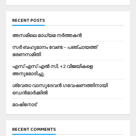
RECENT POSTS
അസമിലെ മാധ്യമ നർത്തകൻ
സർ ബഹുമാനം വേണ്ട – പഞ്ചായത്ത്
ഭരണസമിതി
എസ് എസ് എൽ സി, +2 വിജയികളെ
അനുമോദിച്ചു.
ശ്വേതാ വാസുദേവൻ ഗവേഷണത്തിനായി
ഡെൻമാർക്കിൽ
മാഷിനോട്
RECENT COMMENTS