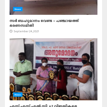
News
സർ ബഹുമാനം വേണ്ട – പഞ്ചായത്ത്
ഭരണസമിതി
September 24, 2021
News
എസ് എസ് എൽ സി, +2 വിജയികളെ