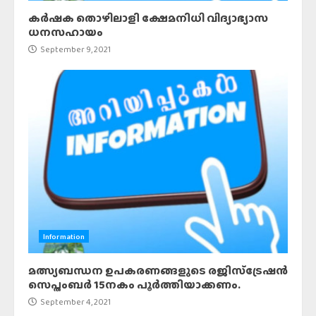
കർഷക തൊഴിലാളി ക്ഷേമനിധി വിദ്യാഭ്യാസ
ധനസഹായം
September 9, 2021
Information
മത്സ്യബന്ധന ഉപകരണങ്ങളുടെ രജിസ്‌ട്രേഷന്‍
സെപ്തംബര്‍ 15നകം പൂര്‍ത്തിയാക്കണം.
September 4, 2021